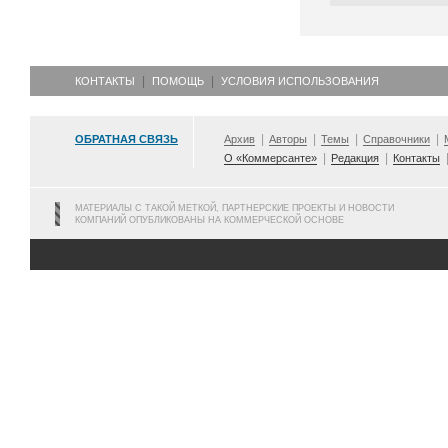
КОНТАКТЫ
ПОМОЩЬ
УСЛОВИЯ ИСПОЛЬЗОВАНИЯ
ОБРАТНАЯ СВЯЗЬ
Архив
Авторы
Темы
Справочники
О «Коммерсанте»
Редакция
Контакты
МАТЕРИАЛЫ С ТАКОЙ МЕТКОЙ, ПАРТНЕРСКИЕ ПРОЕКТЫ И НОВОСТИ
КОМПАНИЙ ОПУБЛИКОВАНЫ НА КОММЕРЧЕСКОЙ ОСНОВЕ