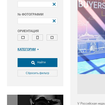
№ ФОТОГРАФИИ
ОРИЕНТАЦИЯ
КАТЕГОРИИ
Армия и ВПК
Досуг, туризм и отдых
Найти
Культура
Медицина
Сбросить фильтр
Наука
Образование
Общество
Окружающая среда
Политика
V Российская неде