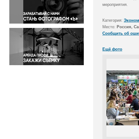
Правосудие
мероприятия.
Происшествия и конфликты
Религия
Категория:
Эконом
Место:
Россия, Са
Светская жизнь
Сообщить об оши
Спорт
Экология
Ещё фото
Экономика и бизнес