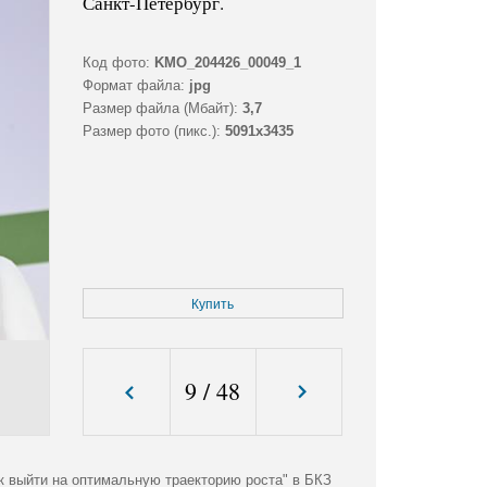
Санкт-Петербург.
Код фото:
KMO_204426_00049_1
Формат файла:
jpg
Размер файла (Мбайт):
3,7
Размер фото (пикс.):
5091x3435
Купить
9
/
48
к выйти на оптимальную траекторию роста" в БКЗ