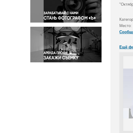
Правосудие
"Октяб
Происшествия и конфликты
Религия
Катего
Место:
Светская жизнь
Сообщ
Спорт
Экология
Ещё ф
Экономика и бизнес