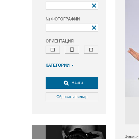
№ ФОТОГРАФИИ
ОРИЕНТАЦИЯ
КАТЕГОРИИ
Армия и ВПК
Досуг, туризм и отдых
Найти
Культура
Медицина
Сбросить фильтр
Наука
Образование
Общество
Окружающая среда
Политика
Финанс