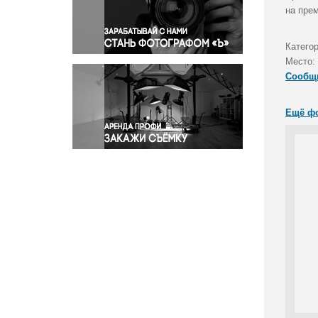
Правосудие
на пре
Происшествия и конфликты
Религия
Катего
Место:
Светская жизнь
Сообщ
Спорт
Экология
Ещё ф
Экономика и бизнес