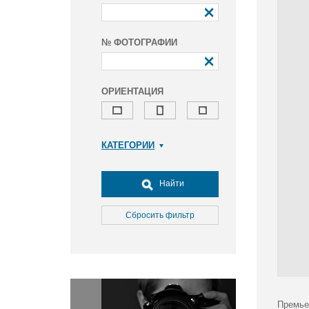
№ ФОТОГРАФИИ
ОРИЕНТАЦИЯ
КАТЕГОРИИ
Армия и ВПК
Досуг, туризм и отдых
Найти
Культура
Медицина
Сбросить фильтр
Наука
Образование
Общество
Окружающая среда
Политика
Премье