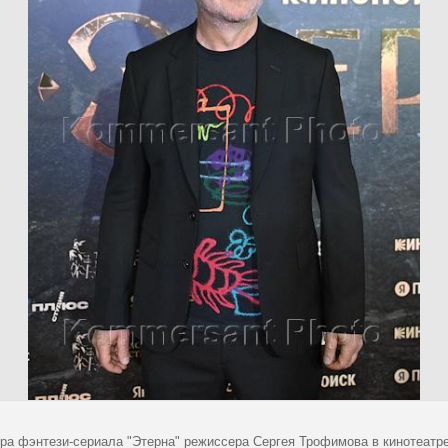
ра фэнтези-сериала "Этерна" режиссера Сергея Трофимова в кинотеатр