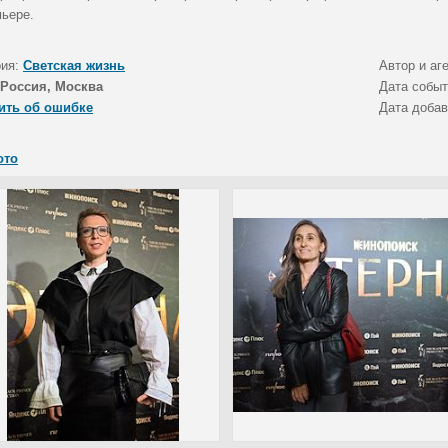
мьере.
рия:
Светская жизнь
Автор и аг
Россия, Москва
Дата собы
ить об ошибке
Дата доба
ото