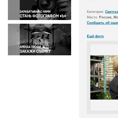
Правосудие
Происшествия и конфликты
Категория:
Светск
Религия
Место:
Россия, М
Сообщить об оши
Светская жизнь
Спорт
Ещё фото
Экология
Экономика и бизнес