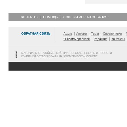
КОНТАКТЫ
ПОМОЩЬ
УСЛОВИЯ ИСПОЛЬЗОВАНИЯ
ОБРАТНАЯ СВЯЗЬ
Архив
Авторы
Темы
Справочники
О «Коммерсанте»
Редакция
Контакты
МАТЕРИАЛЫ С ТАКОЙ МЕТКОЙ, ПАРТНЕРСКИЕ ПРОЕКТЫ И НОВОСТИ
КОМПАНИЙ ОПУБЛИКОВАНЫ НА КОММЕРЧЕСКОЙ ОСНОВЕ