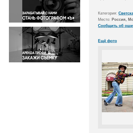
Правосудие
Происшествия и конфликты
Категория:
Светск
Религия
Место:
Россия, М
Сообщить об оши
Светская жизнь
Спорт
Ещё фото
Экология
Экономика и бизнес