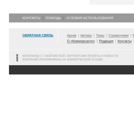
КОНТАКТЫ
ПОМОЩЬ
УСЛОВИЯ ИСПОЛЬЗОВАНИЯ
ОБРАТНАЯ СВЯЗЬ
Архив
Авторы
Темы
Справочники
О «Коммерсанте»
Редакция
Контакты
МАТЕРИАЛЫ С ТАКОЙ МЕТКОЙ, ПАРТНЕРСКИЕ ПРОЕКТЫ И НОВОСТИ
КОМПАНИЙ ОПУБЛИКОВАНЫ НА КОММЕРЧЕСКОЙ ОСНОВЕ