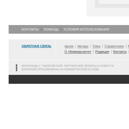
КОНТАКТЫ
ПОМОЩЬ
УСЛОВИЯ ИСПОЛЬЗОВАНИЯ
ОБРАТНАЯ СВЯЗЬ
Архив
Авторы
Темы
Справочники
О «Коммерсанте»
Редакция
Контакты
МАТЕРИАЛЫ С ТАКОЙ МЕТКОЙ, ПАРТНЕРСКИЕ ПРОЕКТЫ И НОВОСТИ
КОМПАНИЙ ОПУБЛИКОВАНЫ НА КОММЕРЧЕСКОЙ ОСНОВЕ