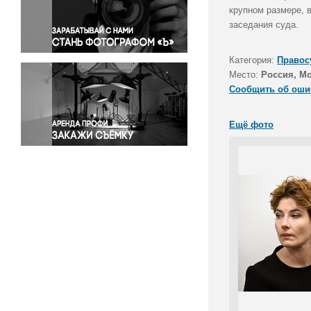
Правосудие
крупном размере, 
заседания суда.
Происшествия и конфликты
Религия
Категория:
Правос
Светская жизнь
Место:
Россия, М
Спорт
Сообщить об оши
Экология
Экономика и бизнес
Ещё фото