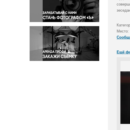
Правосудие
соверш
зеседа
Происшествия и конфликты
Религия
Катего
Светская жизнь
Место:
Спорт
Сообщ
Экология
Экономика и бизнес
Ещё ф