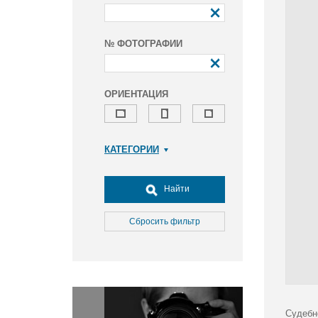
№ ФОТОГРАФИИ
ОРИЕНТАЦИЯ
КАТЕГОРИИ
Армия и ВПК
Досуг, туризм и отдых
Найти
Культура
Медицина
Сбросить фильтр
Наука
Образование
Общество
Окружающая среда
Политика
Судебн