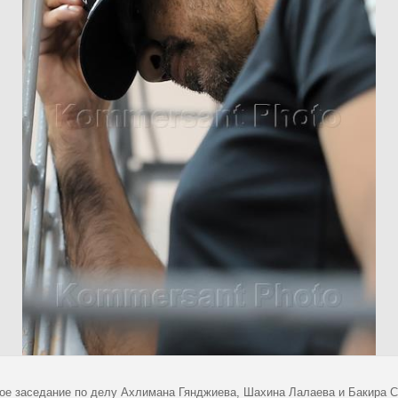
ое заседание по делу Ахлимана Гянджиева, Шахина Лалаева и Бакира С