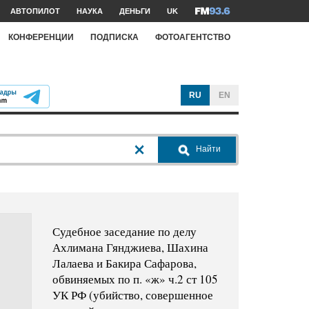
АВТОПИЛОТ
НАУКА
ДЕНЬГИ
UK
КОНФЕРЕНЦИИ
ПОДПИСКА
ФОТОАГЕНТСТВО
RU
EN
Найти
Судебное заседание по делу
Ахлимана Гянджиева, Шахина
Лалаева и Бакира Сафарова,
обвиняемых по п. «ж» ч.2 ст 105
УК РФ (убийство, совершенное