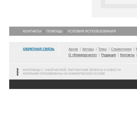
КОНТАКТЫ
ПОМОЩЬ
УСЛОВИЯ ИСПОЛЬЗОВАНИЯ
ОБРАТНАЯ СВЯЗЬ
Архив
Авторы
Темы
Справочники
О «Коммерсанте»
Редакция
Контакты
МАТЕРИАЛЫ С ТАКОЙ МЕТКОЙ, ПАРТНЕРСКИЕ ПРОЕКТЫ И НОВОСТИ
КОМПАНИЙ ОПУБЛИКОВАНЫ НА КОММЕРЧЕСКОЙ ОСНОВЕ