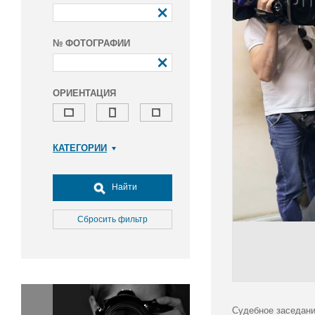
№ ФОТОГРАФИИ
ОРИЕНТАЦИЯ
КАТЕГОРИИ
Армия и ВПК
Досуг, туризм и отдых
Найти
Культура
Медицина
Сбросить фильтр
Наука
Образование
Общество
Окружающая среда
Политика
Судебное заседани