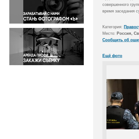
Правосудие
совершенного груп
время заседания с
Происшествия и конфликты
Религия
Категория:
Правос
Светская жизнь
Место:
Россия, Св
Спорт
Сообщить об оши
Экология
Экономика и бизнес
Ещё фото