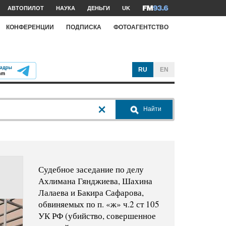
АВТОПИЛОТ
НАУКА
ДЕНЬГИ
UK
КОНФЕРЕНЦИИ
ПОДПИСКА
ФОТОАГЕНТСТВО
RU
EN
Найти
Судебное заседание по делу
Ахлимана Гянджиева, Шахина
Лалаева и Бакира Сафарова,
обвиняемых по п. «ж» ч.2 ст 105
УК РФ (убийство, совершенное