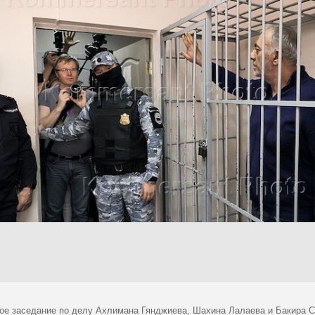
ое заседание по делу Ахлимана Гянджиева, Шахина Лалаева и Бакира С