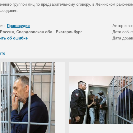
енного группой лиц по предварительному сговору, в Ленинском районно
заседания.
рия:
Правосудие
Автор и аг
Россия, Свердловская обл., Екатеринбург
Дата собы
ить об ошибке
Дата доба
ото