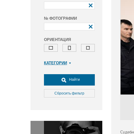
№ ФОТОГРАФИИ
ОРИЕНТАЦИЯ
КАТЕГОРИИ
Армия и ВПК
Досуг, туризм и отдых
Найти
Культура
Медицина
Сбросить фильтр
Наука
Образование
Общество
Окружающая среда
Политика
Судебн