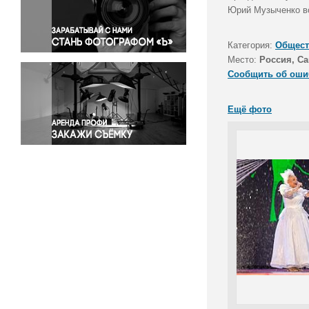
Правосудие
Юрий Музыченко во
Происшествия и конфликты
Религия
Категория:
Общест
Место:
Россия, Са
Светская жизнь
Сообщить об оши
Спорт
Экология
Ещё фото
Экономика и бизнес