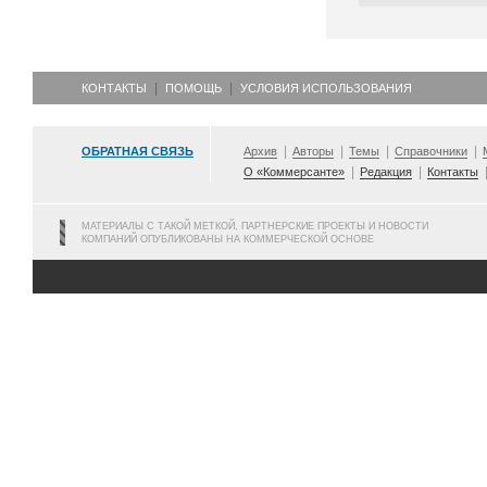
КОНТАКТЫ
ПОМОЩЬ
УСЛОВИЯ ИСПОЛЬЗОВАНИЯ
ОБРАТНАЯ СВЯЗЬ
Архив
Авторы
Темы
Справочники
О «Коммерсанте»
Редакция
Контакты
МАТЕРИАЛЫ С ТАКОЙ МЕТКОЙ, ПАРТНЕРСКИЕ ПРОЕКТЫ И НОВОСТИ
КОМПАНИЙ ОПУБЛИКОВАНЫ НА КОММЕРЧЕСКОЙ ОСНОВЕ