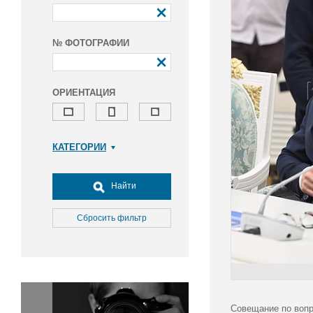
№ ФОТОГРАФИИ
ОРИЕНТАЦИЯ
КАТЕГОРИИ
Армия и ВПК
Досуг, туризм и отдых
Найти
Культура
Медицина
Сбросить фильтр
Наука
Образование
Общество
Окружающая среда
Политика
Совещание по вопр