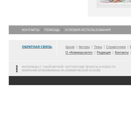
КОНТАКТЫ
ПОМОЩЬ
УСЛОВИЯ ИСПОЛЬЗОВАНИЯ
ОБРАТНАЯ СВЯЗЬ
Архив
Авторы
Темы
Справочники
О «Коммерсанте»
Редакция
Контакты
МАТЕРИАЛЫ С ТАКОЙ МЕТКОЙ, ПАРТНЕРСКИЕ ПРОЕКТЫ И НОВОСТИ
КОМПАНИЙ ОПУБЛИКОВАНЫ НА КОММЕРЧЕСКОЙ ОСНОВЕ