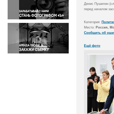
Правосудие
Денис Пушилин (сл
перед началом зас
Происшествия и конфликты
Религия
Категория:
Полити
Светская жизнь
Место:
Россия, М
Спорт
Сообщить об оши
Экология
Экономика и бизнес
Ещё фото