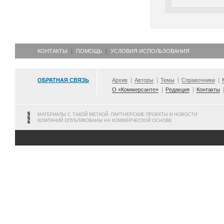
КОНТАКТЫ
ПОМОЩЬ
УСЛОВИЯ ИСПОЛЬЗОВАНИЯ
ОБРАТНАЯ СВЯЗЬ
Архив
Авторы
Темы
Справочники
О «Коммерсанте»
Редакция
Контакты
МАТЕРИАЛЫ С ТАКОЙ МЕТКОЙ, ПАРТНЕРСКИЕ ПРОЕКТЫ И НОВОСТИ
КОМПАНИЙ ОПУБЛИКОВАНЫ НА КОММЕРЧЕСКОЙ ОСНОВЕ