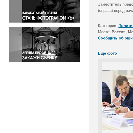
Правосудие
Заместитель предс
(справа) перед на
Происшествия и конфликты
Религия
Категория:
Полити
Светская жизнь
Место:
Россия, М
Спорт
Сообщить об оши
Экология
Экономика и бизнес
Ещё фото