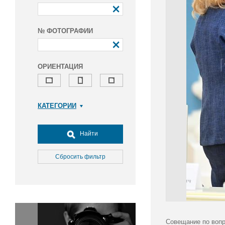
№ ФОТОГРАФИИ
ОРИЕНТАЦИЯ
КАТЕГОРИИ
Армия и ВПК
Досуг, туризм и отдых
Найти
Культура
Медицина
Сбросить фильтр
Наука
Образование
Общество
Окружающая среда
Политика
Совещание по вопр