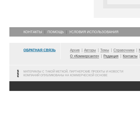
КОНТАКТЫ
ПОМОЩЬ
УСЛОВИЯ ИСПОЛЬЗОВАНИЯ
ОБРАТНАЯ СВЯЗЬ
Архив
Авторы
Темы
Справочники
О «Коммерсанте»
Редакция
Контакты
МАТЕРИАЛЫ С ТАКОЙ МЕТКОЙ, ПАРТНЕРСКИЕ ПРОЕКТЫ И НОВОСТИ
КОМПАНИЙ ОПУБЛИКОВАНЫ НА КОММЕРЧЕСКОЙ ОСНОВЕ