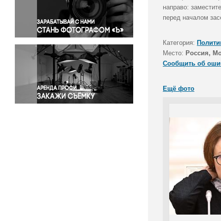
Правосудие
направо: заместит
перед началом зас
Происшествия и конфликты
Религия
Категория:
Полити
Светская жизнь
Место:
Россия, М
Спорт
Сообщить об оши
Экология
Экономика и бизнес
Ещё фото