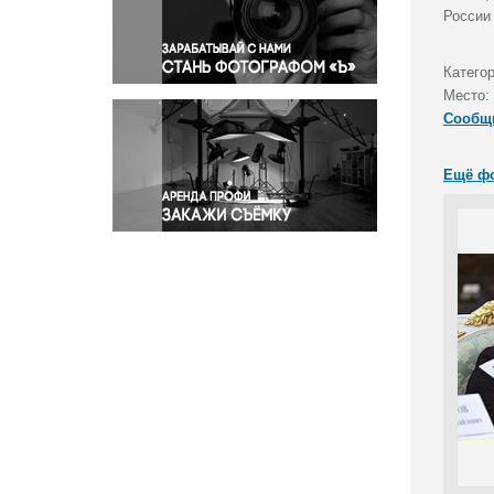
Правосудие
России
Происшествия и конфликты
Религия
Катего
Место:
Светская жизнь
Сообщ
Спорт
Экология
Ещё ф
Экономика и бизнес