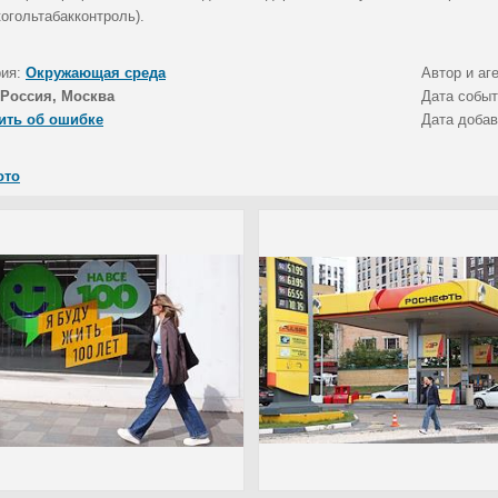
огольтабакконтроль).
рия:
Окружающая среда
Автор и аг
Россия, Москва
Дата собы
ить об ошибке
Дата доба
ото