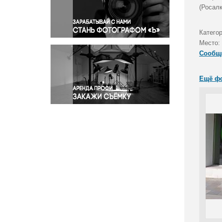
Правосудие
(Росалк
Происшествия и конфликты
Религия
Катего
Место:
Светская жизнь
Сообщ
Спорт
Экология
Ещё ф
Экономика и бизнес