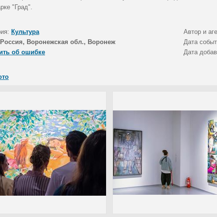
рке "Град".
рия:
Культура
Автор и аг
Россия, Воронежская обл., Воронеж
Дата собы
ить об ошибке
Дата доба
ото