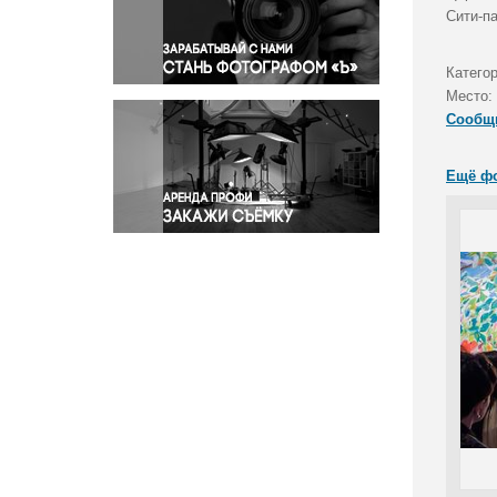
Правосудие
Сити-па
Происшествия и конфликты
Религия
Катего
Место:
Светская жизнь
Сообщ
Спорт
Экология
Ещё ф
Экономика и бизнес