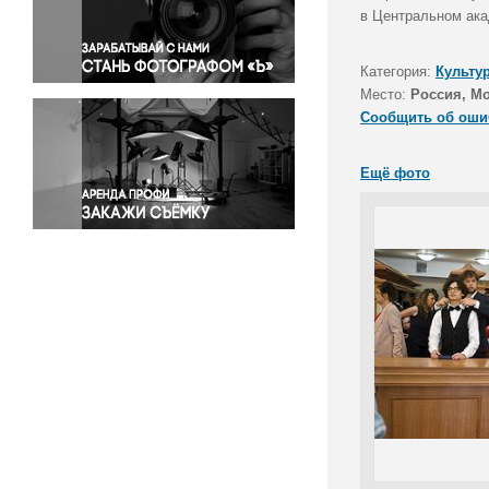
Правосудие
в Центральном ака
Происшествия и конфликты
Религия
Категория:
Культу
Место:
Россия, М
Светская жизнь
Сообщить об оши
Спорт
Экология
Ещё фото
Экономика и бизнес