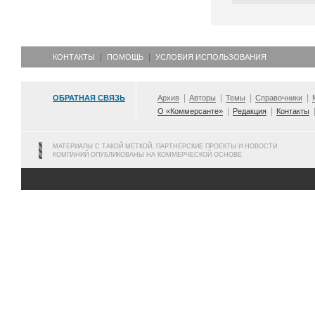
КОНТАКТЫ
ПОМОЩЬ
УСЛОВИЯ ИСПОЛЬЗОВАНИЯ
ОБРАТНАЯ СВЯЗЬ
Архив
Авторы
Темы
Справочники
О «Коммерсанте»
Редакция
Контакты
МАТЕРИАЛЫ С ТАКОЙ МЕТКОЙ, ПАРТНЕРСКИЕ ПРОЕКТЫ И НОВОСТИ
КОМПАНИЙ ОПУБЛИКОВАНЫ НА КОММЕРЧЕСКОЙ ОСНОВЕ