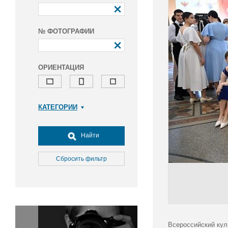
№ ФОТОГРАФИИ
ОРИЕНТАЦИЯ
КАТЕГОРИИ
Армия и ВПК
Досуг, туризм и отдых
Найти
Культура
Медицина
Сбросить фильтр
Наука
Образование
Общество
Окружающая среда
Политика
Всероссийский кул