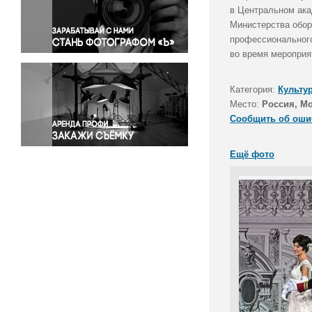
Правосудие
в Центральном ака
Министерства обор
Происшествия и конфликты
профессионального
Религия
во время мероприя
Светская жизнь
Спорт
Категория:
Культу
Экология
Место:
Россия, М
Экономика и бизнес
Сообщить об оши
Ещё фото