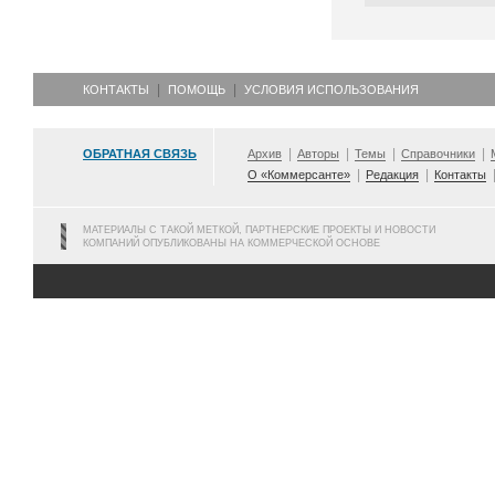
КОНТАКТЫ
ПОМОЩЬ
УСЛОВИЯ ИСПОЛЬЗОВАНИЯ
ОБРАТНАЯ СВЯЗЬ
Архив
Авторы
Темы
Справочники
О «Коммерсанте»
Редакция
Контакты
МАТЕРИАЛЫ С ТАКОЙ МЕТКОЙ, ПАРТНЕРСКИЕ ПРОЕКТЫ И НОВОСТИ
КОМПАНИЙ ОПУБЛИКОВАНЫ НА КОММЕРЧЕСКОЙ ОСНОВЕ