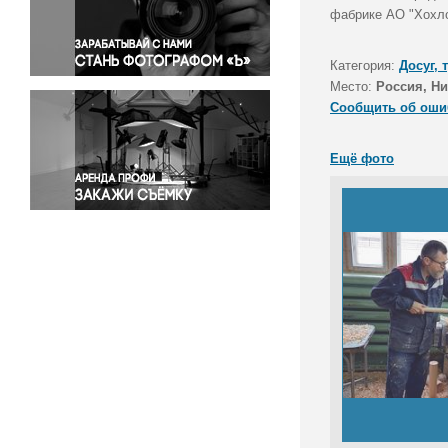
Правосудие
фабрике АО "Хохло
Происшествия и конфликты
Религия
Категория:
Досуг, 
Место:
Россия, Ни
Светская жизнь
Сообщить об оши
Спорт
Экология
Ещё фото
Экономика и бизнес