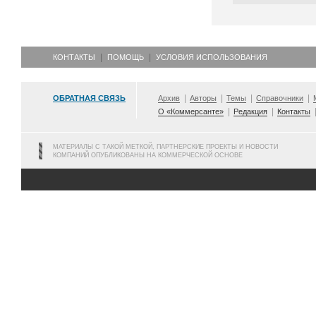
КОНТАКТЫ
ПОМОЩЬ
УСЛОВИЯ ИСПОЛЬЗОВАНИЯ
ОБРАТНАЯ СВЯЗЬ
Архив
Авторы
Темы
Справочники
О «Коммерсанте»
Редакция
Контакты
МАТЕРИАЛЫ С ТАКОЙ МЕТКОЙ, ПАРТНЕРСКИЕ ПРОЕКТЫ И НОВОСТИ
КОМПАНИЙ ОПУБЛИКОВАНЫ НА КОММЕРЧЕСКОЙ ОСНОВЕ