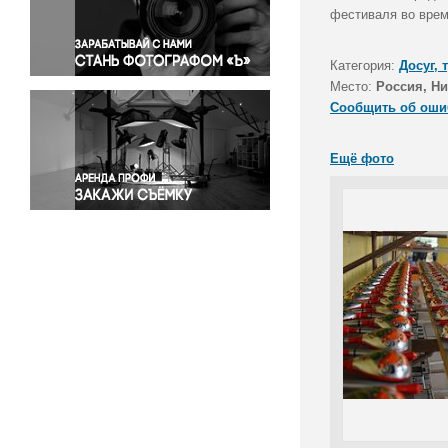
Правосудие
фестиваля во врем
Происшествия и конфликты
Религия
Категория:
Досуг, 
Место:
Россия, Ни
Светская жизнь
Сообщить об оши
Спорт
Экология
Ещё фото
Экономика и бизнес