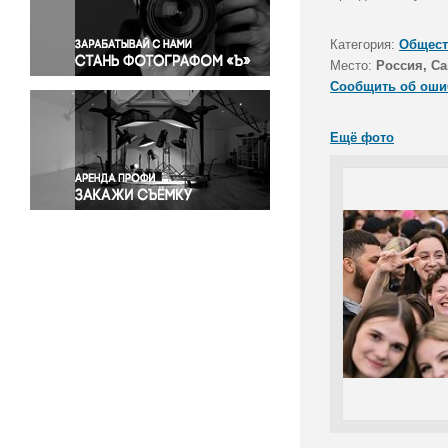
Правосудие
Происшествия и конфликты
Категория:
Общест
Религия
Место:
Россия, Са
Сообщить об оши
Светская жизнь
Спорт
Ещё фото
Экология
Экономика и бизнес