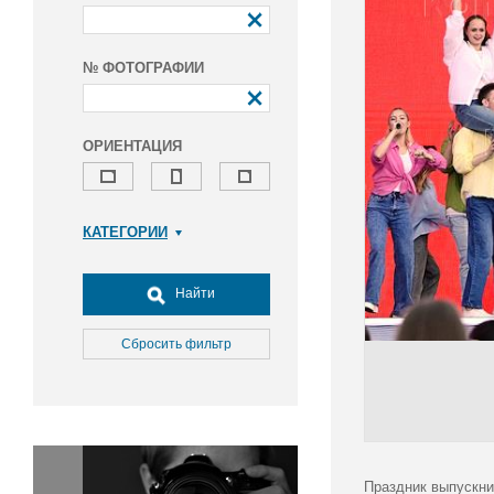
№ ФОТОГРАФИИ
ОРИЕНТАЦИЯ
КАТЕГОРИИ
Армия и ВПК
Досуг, туризм и отдых
Найти
Культура
Медицина
Сбросить фильтр
Наука
Образование
Общество
Окружающая среда
Политика
Праздник выпускни