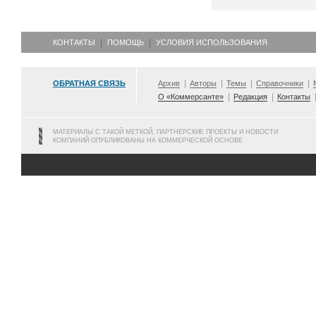
КОНТАКТЫ
ПОМОЩЬ
УСЛОВИЯ ИСПОЛЬЗОВАНИЯ
ОБРАТНАЯ СВЯЗЬ
Архив
Авторы
Темы
Справочники
О «Коммерсанте»
Редакция
Контакты
МАТЕРИАЛЫ С ТАКОЙ МЕТКОЙ, ПАРТНЕРСКИЕ ПРОЕКТЫ И НОВОСТИ
КОМПАНИЙ ОПУБЛИКОВАНЫ НА КОММЕРЧЕСКОЙ ОСНОВЕ