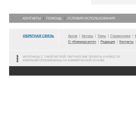
КОНТАКТЫ
ПОМОЩЬ
УСЛОВИЯ ИСПОЛЬЗОВАНИЯ
ОБРАТНАЯ СВЯЗЬ
Архив
Авторы
Темы
Справочники
О «Коммерсанте»
Редакция
Контакты
МАТЕРИАЛЫ С ТАКОЙ МЕТКОЙ, ПАРТНЕРСКИЕ ПРОЕКТЫ И НОВОСТИ
КОМПАНИЙ ОПУБЛИКОВАНЫ НА КОММЕРЧЕСКОЙ ОСНОВЕ