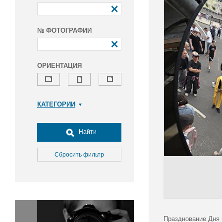
№ ФОТОГРАФИИ
ОРИЕНТАЦИЯ
КАТЕГОРИИ
Армия и ВПК
Досуг, туризм и отдых
Найти
Культура
Медицина
Сбросить фильтр
Наука
Образование
Общество
Окружающая среда
Политика
Празднование Дня