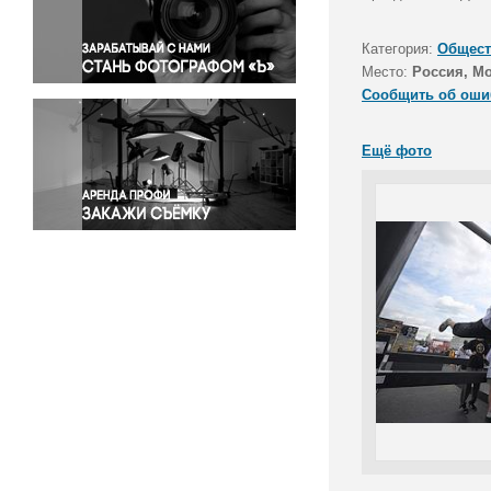
Правосудие
Происшествия и конфликты
Категория:
Общест
Религия
Место:
Россия, М
Сообщить об оши
Светская жизнь
Спорт
Ещё фото
Экология
Экономика и бизнес