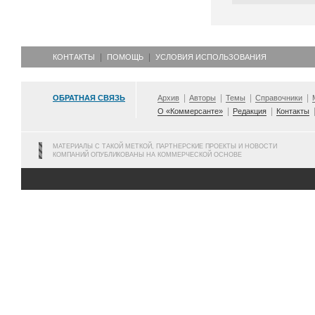
КОНТАКТЫ
ПОМОЩЬ
УСЛОВИЯ ИСПОЛЬЗОВАНИЯ
ОБРАТНАЯ СВЯЗЬ
Архив
Авторы
Темы
Справочники
О «Коммерсанте»
Редакция
Контакты
МАТЕРИАЛЫ С ТАКОЙ МЕТКОЙ, ПАРТНЕРСКИЕ ПРОЕКТЫ И НОВОСТИ
КОМПАНИЙ ОПУБЛИКОВАНЫ НА КОММЕРЧЕСКОЙ ОСНОВЕ