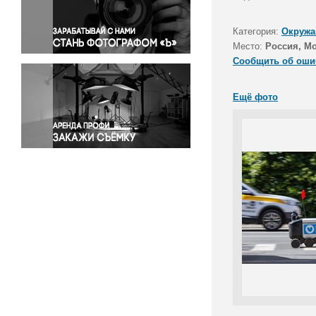
Правосудие
Происшествия и конфликты
Категория:
Окружа
Религия
Место:
Россия, М
Сообщить об оши
Светская жизнь
Спорт
Ещё фото
Экология
Экономика и бизнес