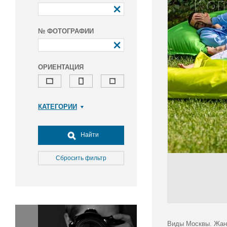
№ ФОТОГРАФИИ
ОРИЕНТАЦИЯ
КАТЕГОРИИ
Армия и ВПК
Досуг, туризм и отдых
Найти
Культура
Медицина
Сбросить фильтр
Наука
Образование
Общество
Окружающая среда
Политика
Виды Москвы. Жан