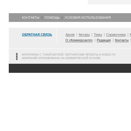
КОНТАКТЫ
ПОМОЩЬ
УСЛОВИЯ ИСПОЛЬЗОВАНИЯ
ОБРАТНАЯ СВЯЗЬ
Архив
Авторы
Темы
Справочники
О «Коммерсанте»
Редакция
Контакты
МАТЕРИАЛЫ С ТАКОЙ МЕТКОЙ, ПАРТНЕРСКИЕ ПРОЕКТЫ И НОВОСТИ
КОМПАНИЙ ОПУБЛИКОВАНЫ НА КОММЕРЧЕСКОЙ ОСНОВЕ