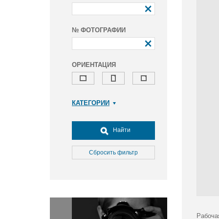
№ ФОТОГРАФИИ
ОРИЕНТАЦИЯ
КАТЕГОРИИ
Армия и ВПК
Досуг, туризм и отдых
Найти
Культура
Медицина
Сбросить фильтр
Наука
Образование
Общество
Окружающая среда
Политика
Рабоча