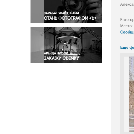
Правосудие
Алекса
Происшествия и конфликты
Религия
Катего
Место:
Светская жизнь
Сообщ
Спорт
Экология
Ещё ф
Экономика и бизнес