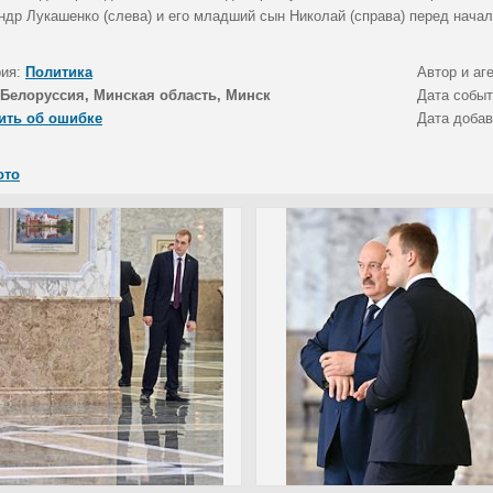
ндр Лукашенко (слева) и его младший сын Николай (справа) перед нача
рия:
Политика
Автор и аг
Белоруссия, Минская область, Минск
Дата собы
ить об ошибке
Дата доба
ото