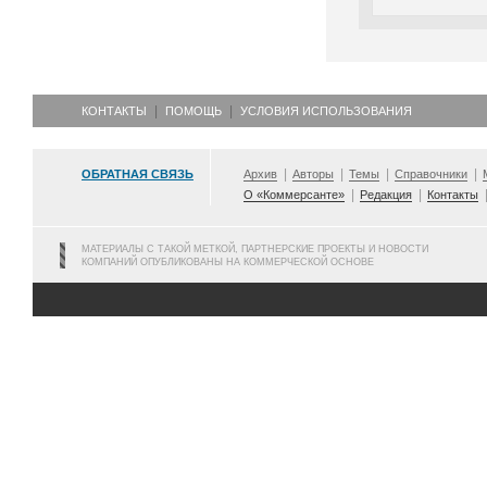
КОНТАКТЫ
ПОМОЩЬ
УСЛОВИЯ ИСПОЛЬЗОВАНИЯ
ОБРАТНАЯ СВЯЗЬ
Архив
Авторы
Темы
Справочники
О «Коммерсанте»
Редакция
Контакты
МАТЕРИАЛЫ С ТАКОЙ МЕТКОЙ, ПАРТНЕРСКИЕ ПРОЕКТЫ И НОВОСТИ
КОМПАНИЙ ОПУБЛИКОВАНЫ НА КОММЕРЧЕСКОЙ ОСНОВЕ