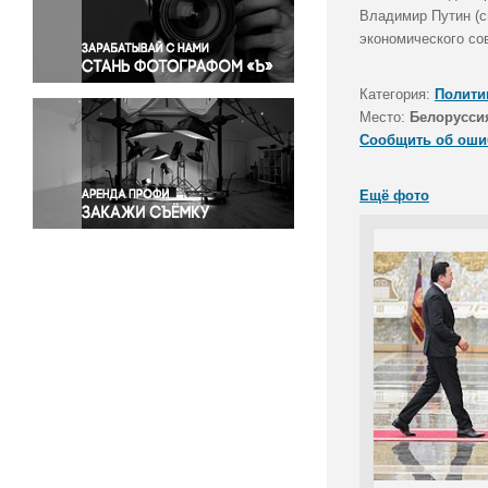
Правосудие
Владимир Путин (с
экономического со
Происшествия и конфликты
Религия
Категория:
Полити
Светская жизнь
Место:
Белорусси
Спорт
Сообщить об оши
Экология
Экономика и бизнес
Ещё фото