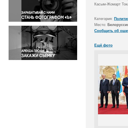
Правосудие
Касым-Жомарт Тока
Происшествия и конфликты
Религия
Категория:
Полити
Место:
Белорусси
Светская жизнь
Сообщить об оши
Спорт
Экология
Ещё фото
Экономика и бизнес