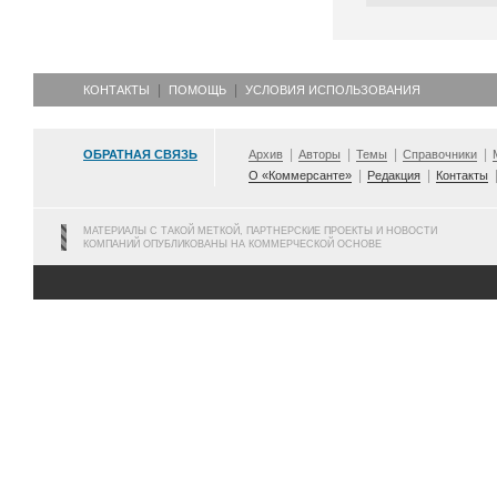
КОНТАКТЫ
ПОМОЩЬ
УСЛОВИЯ ИСПОЛЬЗОВАНИЯ
ОБРАТНАЯ СВЯЗЬ
Архив
Авторы
Темы
Справочники
О «Коммерсанте»
Редакция
Контакты
МАТЕРИАЛЫ С ТАКОЙ МЕТКОЙ, ПАРТНЕРСКИЕ ПРОЕКТЫ И НОВОСТИ
КОМПАНИЙ ОПУБЛИКОВАНЫ НА КОММЕРЧЕСКОЙ ОСНОВЕ