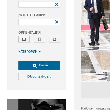
№ ФОТОГРАФИИ
ОРИЕНТАЦИЯ
КАТЕГОРИИ
Армия и ВПК
Досуг, туризм и отдых
Найти
Культура
Медицина
Сбросить фильтр
Наука
Образование
Общество
Окружающая среда
Политика
Рабочая поездка п