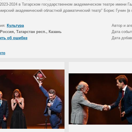
 2023-2024 в Татарском государственном академическом театре имени Г
мирский академический областной драматический театр" Борис Гунин (в 
рия:
Культура
Автор и аг
Россия, Татарстан респ., Казань
Дата собы
ить об ошибке
Дата доба
ото