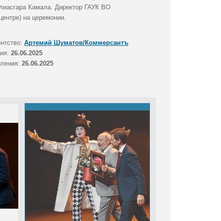
алиасгара Камала. Директор ГАУК ВО
центре) на церемонии.
ентство:
Артемий Шуматов/Коммерсантъ
тия:
26.06.2025
вления:
26.06.2025