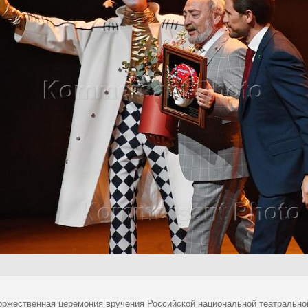
оржественная церемония вручения Российской национальной театрально