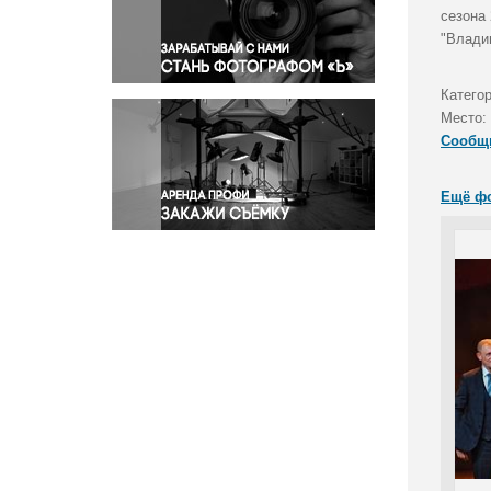
Правосудие
сезона
"Влади
Происшествия и конфликты
Религия
Катего
Светская жизнь
Место:
Спорт
Сообщ
Экология
Экономика и бизнес
Ещё ф