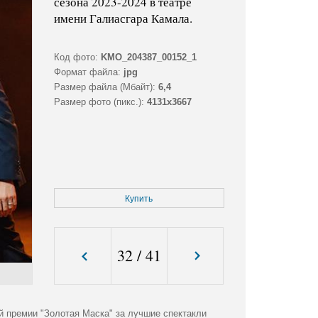
сезона 2023-2024 в театре
имени Галиасгара Камала.
Код фото:
KMO_204387_00152_1
Формат файла:
jpg
Размер файла (Мбайт):
6,4
Размер фото (пикс.):
4131x3667
Купить
32
/
41
й премии "Золотая Маска" за лучшие спектакли