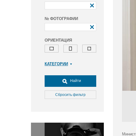
№ ФОТОГРАФИИ
ОРИЕНТАЦИЯ
КАТЕГОРИИ
Армия и ВПК
Досуг, туризм и отдых
Найти
Культура
Медицина
Сбросить фильтр
Наука
Образование
Общество
Окружающая среда
Политика
Минист