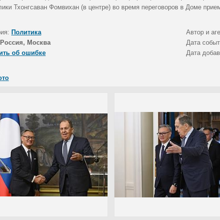
лики Тхонгсаван Фомвихан (в центре) во время переговоров в Доме при
рия:
Политика
Автор и аг
Россия, Москва
Дата собы
ить об ошибке
Дата доба
ото