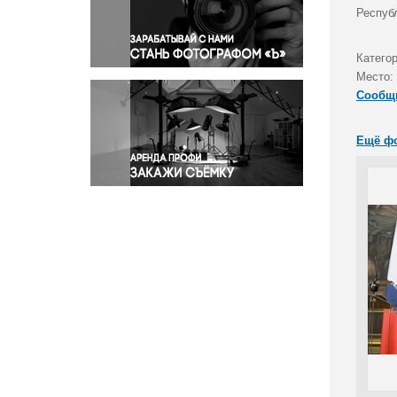
Правосудие
Респуб
Происшествия и конфликты
Религия
Катего
Место:
Светская жизнь
Сообщ
Спорт
Экология
Ещё ф
Экономика и бизнес