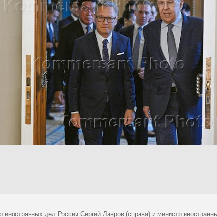
р иностранных дел России Сергей Лавров (справа) и министр иностранн