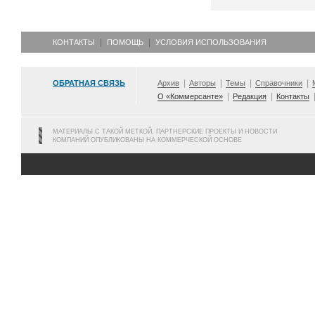
КОНТАКТЫ
ПОМОЩЬ
УСЛОВИЯ ИСПОЛЬЗОВАНИЯ
ОБРАТНАЯ СВЯЗЬ
Архив
Авторы
Темы
Справочники
О «Коммерсанте»
Редакция
Контакты
МАТЕРИАЛЫ С ТАКОЙ МЕТКОЙ, ПАРТНЕРСКИЕ ПРОЕКТЫ И НОВОСТИ
КОМПАНИЙ ОПУБЛИКОВАНЫ НА КОММЕРЧЕСКОЙ ОСНОВЕ