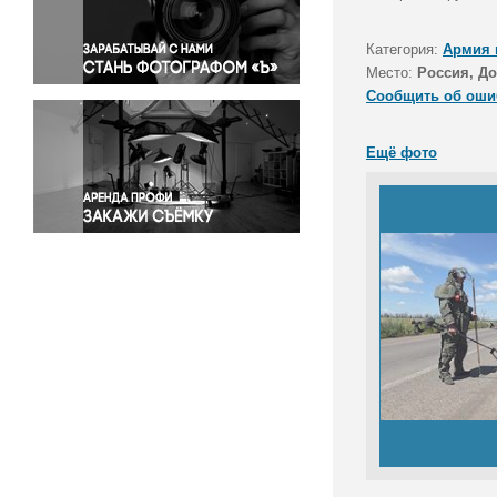
Правосудие
Происшествия и конфликты
Категория:
Армия 
Религия
Место:
Россия, Д
Сообщить об оши
Светская жизнь
Спорт
Ещё фото
Экология
Экономика и бизнес