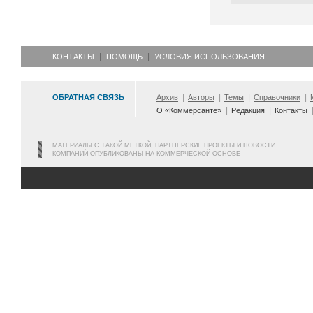
КОНТАКТЫ
ПОМОЩЬ
УСЛОВИЯ ИСПОЛЬЗОВАНИЯ
ОБРАТНАЯ СВЯЗЬ
Архив
Авторы
Темы
Справочники
О «Коммерсанте»
Редакция
Контакты
МАТЕРИАЛЫ С ТАКОЙ МЕТКОЙ, ПАРТНЕРСКИЕ ПРОЕКТЫ И НОВОСТИ
КОМПАНИЙ ОПУБЛИКОВАНЫ НА КОММЕРЧЕСКОЙ ОСНОВЕ