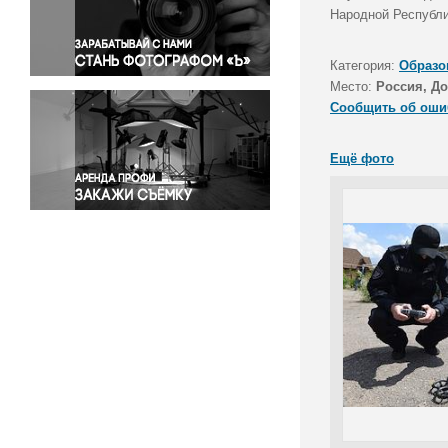
Правосудие
Народной Республи
Происшествия и конфликты
Религия
Категория:
Образо
Место:
Россия, Д
Светская жизнь
Сообщить об оши
Спорт
Экология
Ещё фото
Экономика и бизнес