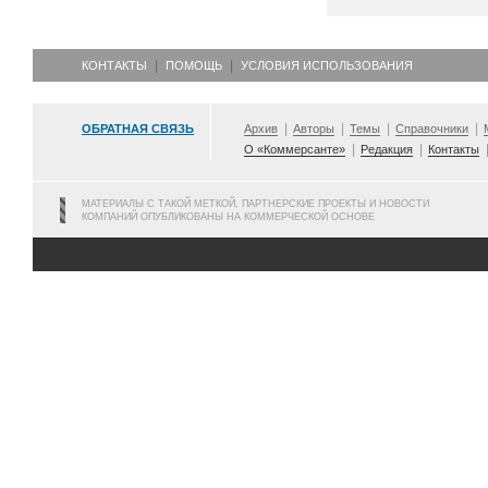
КОНТАКТЫ
ПОМОЩЬ
УСЛОВИЯ ИСПОЛЬЗОВАНИЯ
ОБРАТНАЯ СВЯЗЬ
Архив
Авторы
Темы
Справочники
О «Коммерсанте»
Редакция
Контакты
МАТЕРИАЛЫ С ТАКОЙ МЕТКОЙ, ПАРТНЕРСКИЕ ПРОЕКТЫ И НОВОСТИ
КОМПАНИЙ ОПУБЛИКОВАНЫ НА КОММЕРЧЕСКОЙ ОСНОВЕ