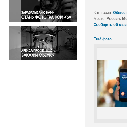
Правосудие
Происшествия и конфликты
Категория:
Общест
Религия
Место:
Россия, М
Сообщить об оши
Светская жизнь
Спорт
Ещё фото
Экология
Экономика и бизнес