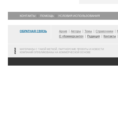
КОНТАКТЫ
ПОМОЩЬ
УСЛОВИЯ ИСПОЛЬЗОВАНИЯ
ОБРАТНАЯ СВЯЗЬ
Архив
Авторы
Темы
Справочники
О «Коммерсанте»
Редакция
Контакты
МАТЕРИАЛЫ С ТАКОЙ МЕТКОЙ, ПАРТНЕРСКИЕ ПРОЕКТЫ И НОВОСТИ
КОМПАНИЙ ОПУБЛИКОВАНЫ НА КОММЕРЧЕСКОЙ ОСНОВЕ