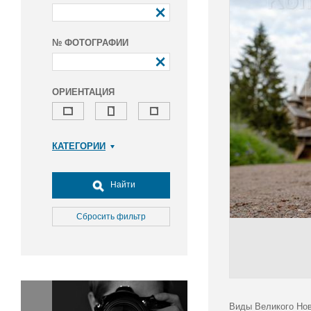
№ ФОТОГРАФИИ
ОРИЕНТАЦИЯ
КАТЕГОРИИ
Армия и ВПК
Досуг, туризм и отдых
Найти
Культура
Медицина
Сбросить фильтр
Наука
Образование
Общество
Окружающая среда
Политика
Виды Великого Нов