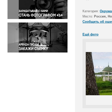
Правосудие
Происшествия и конфликты
Категория:
Окружа
Религия
Место:
Россия, Но
Сообщить об оши
Светская жизнь
Спорт
Ещё фото
Экология
Экономика и бизнес