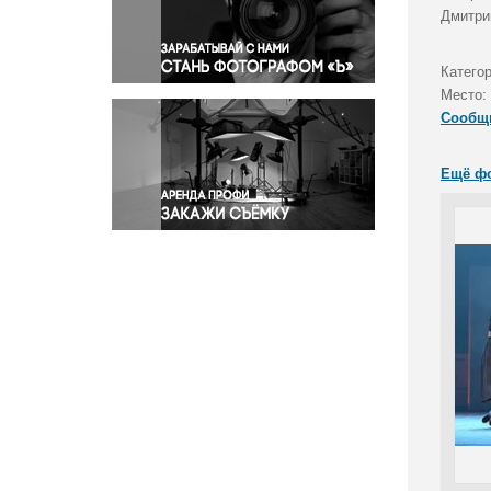
Правосудие
Дмитри
Происшествия и конфликты
Религия
Катего
Место:
Светская жизнь
Сообщ
Спорт
Экология
Ещё ф
Экономика и бизнес