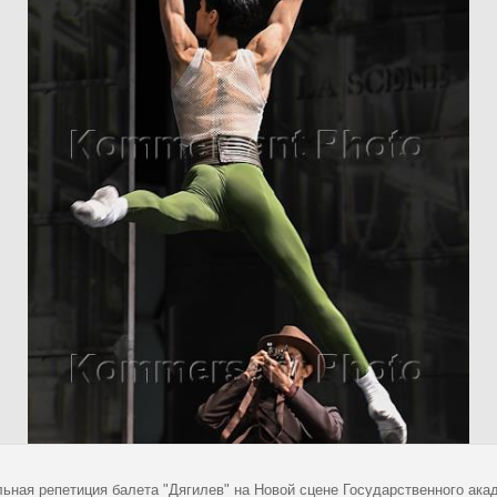
льная репетиция балета "Дягилев" на Новой сцене Государственного ака