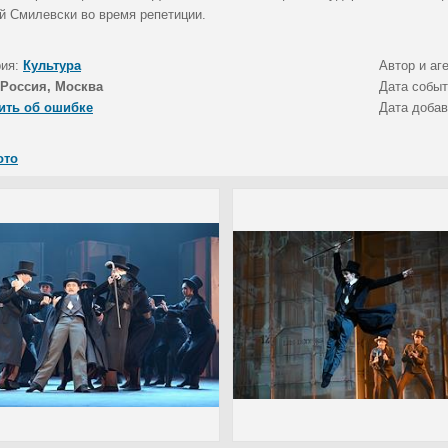
й Смилевски во время репетиции.
рия:
Культура
Автор и аг
Россия, Москва
Дата собы
ить об ошибке
Дата доба
ото