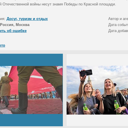
й Отечественной войны несут знамя Победы по Красной площади.
рия:
Досуг, туризм и отдых
Автор и аг
Россия, Москва
Дата собы
ить об ошибке
Дата доба
ото