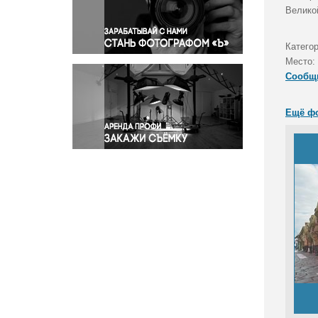
Правосудие
Велико
Происшествия и конфликты
Религия
Катего
Место:
Светская жизнь
Сообщ
Спорт
Экология
Ещё ф
Экономика и бизнес