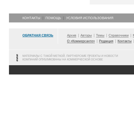
КОНТАКТЫ
ПОМОЩЬ
УСЛОВИЯ ИСПОЛЬЗОВАНИЯ
ОБРАТНАЯ СВЯЗЬ
Архив
Авторы
Темы
Справочники
О «Коммерсанте»
Редакция
Контакты
МАТЕРИАЛЫ С ТАКОЙ МЕТКОЙ, ПАРТНЕРСКИЕ ПРОЕКТЫ И НОВОСТИ
КОМПАНИЙ ОПУБЛИКОВАНЫ НА КОММЕРЧЕСКОЙ ОСНОВЕ