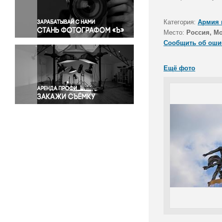
Правосудие
Происшествия и конфликты
Категория:
Армия 
Религия
Место:
Россия, М
Сообщить об оши
Светская жизнь
Спорт
Ещё фото
Экология
Экономика и бизнес