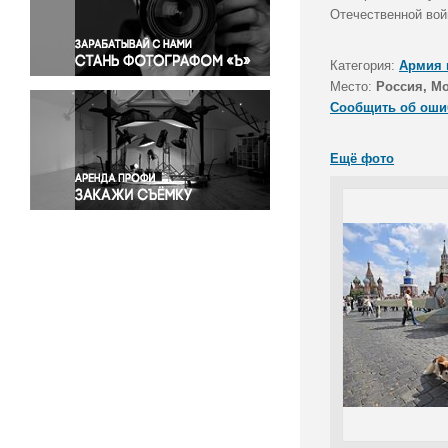
Правосудие
Отечественной вой
Происшествия и конфликты
Религия
Категория:
Армия 
Место:
Россия, М
Светская жизнь
Сообщить об оши
Спорт
Экология
Ещё фото
Экономика и бизнес