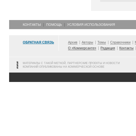
КОНТАКТЫ
ПОМОЩЬ
УСЛОВИЯ ИСПОЛЬЗОВАНИЯ
ОБРАТНАЯ СВЯЗЬ
Архив
Авторы
Темы
Справочники
О «Коммерсанте»
Редакция
Контакты
МАТЕРИАЛЫ С ТАКОЙ МЕТКОЙ, ПАРТНЕРСКИЕ ПРОЕКТЫ И НОВОСТИ
КОМПАНИЙ ОПУБЛИКОВАНЫ НА КОММЕРЧЕСКОЙ ОСНОВЕ