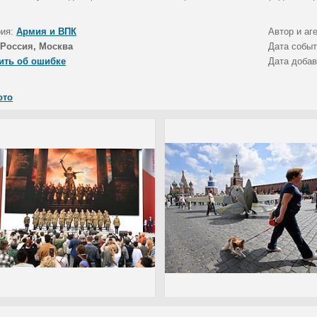
рия:
Армия и ВПК
Автор и аг
Россия, Москва
Дата собы
ить об ошибке
Дата доба
ото