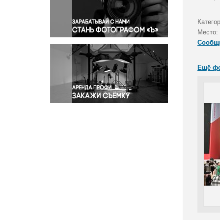
Правосудие
Происшествия и конфликты
Катего
Религия
Место:
Сообщ
Светская жизнь
Спорт
Ещё ф
Экология
Экономика и бизнес