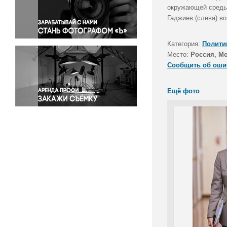
Правосудие
окружающей среды 
Гаджиев (слева) во
Происшествия и конфликты
Религия
Категория:
Полити
Светская жизнь
Место:
Россия, М
Спорт
Сообщить об оши
Экология
Экономика и бизнес
Ещё фото