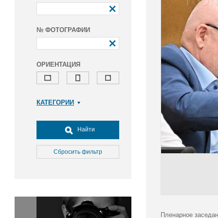
№ ФОТОГРАФИИ
ОРИЕНТАЦИЯ
КАТЕГОРИИ
Армия и ВПК
Досуг, туризм и отдых
Найти
Культура
Медицина
Сбросить фильтр
Наука
Образование
Общество
Окружающая среда
Политика
Пленарное заседан