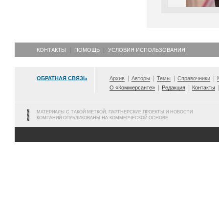
КОНТАКТЫ
ПОМОЩЬ
УСЛОВИЯ ИСПОЛЬЗОВАНИЯ
ОБРАТНАЯ СВЯЗЬ
Архив
Авторы
Темы
Справочники
О «Коммерсанте»
Редакция
Контакты
МАТЕРИАЛЫ С ТАКОЙ МЕТКОЙ, ПАРТНЕРСКИЕ ПРОЕКТЫ И НОВОСТИ
КОМПАНИЙ ОПУБЛИКОВАНЫ НА КОММЕРЧЕСКОЙ ОСНОВЕ