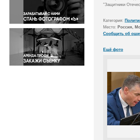
Правосудие
"Защитники Отечес
Происшествия и конфликты
Религия
Категория:
Полити
Место:
Россия, М
Светская жизнь
Сообщить об оши
Спорт
Экология
Ещё фото
Экономика и бизнес