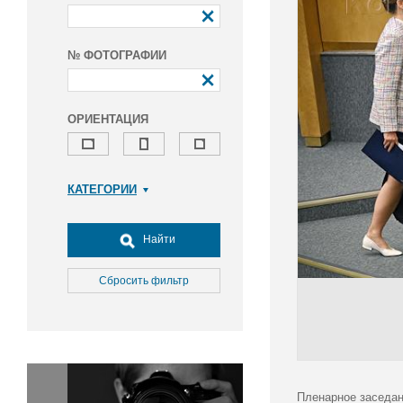
№ ФОТОГРАФИИ
ОРИЕНТАЦИЯ
КАТЕГОРИИ
Армия и ВПК
Досуг, туризм и отдых
Найти
Культура
Медицина
Сбросить фильтр
Наука
Образование
Общество
Окружающая среда
Политика
Пленарное заседан