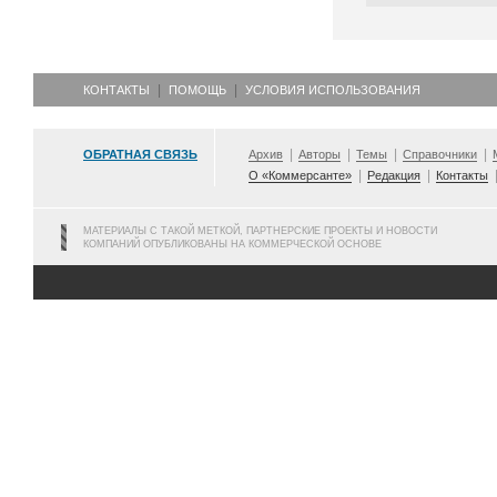
КОНТАКТЫ
ПОМОЩЬ
УСЛОВИЯ ИСПОЛЬЗОВАНИЯ
ОБРАТНАЯ СВЯЗЬ
Архив
Авторы
Темы
Справочники
О «Коммерсанте»
Редакция
Контакты
МАТЕРИАЛЫ С ТАКОЙ МЕТКОЙ, ПАРТНЕРСКИЕ ПРОЕКТЫ И НОВОСТИ
КОМПАНИЙ ОПУБЛИКОВАНЫ НА КОММЕРЧЕСКОЙ ОСНОВЕ