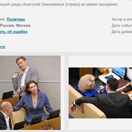
ющей среды Анатолий Грешневиков (справа) во время заседания.
рия:
Политика
Автор и аг
Россия, Москва
Дата собы
ить об ошибке
Дата доба
ото