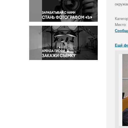
Правосудие
окружа
Происшествия и конфликты
Религия
Катего
Место:
Светская жизнь
Сообщ
Спорт
Экология
Ещё ф
Экономика и бизнес