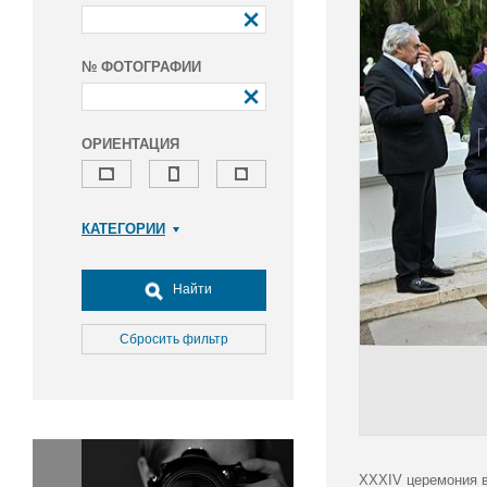
№ ФОТОГРАФИИ
ОРИЕНТАЦИЯ
КАТЕГОРИИ
Армия и ВПК
Досуг, туризм и отдых
Найти
Культура
Медицина
Сбросить фильтр
Наука
Образование
Общество
Окружающая среда
Политика
XXXIV церемония в