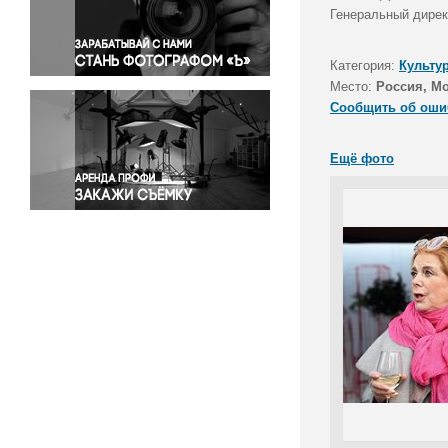
Правосудие
Генеральный дирек
Происшествия и конфликты
Религия
Категория:
Культу
Место:
Россия, М
Светская жизнь
Сообщить об оши
Спорт
Экология
Ещё фото
Экономика и бизнес