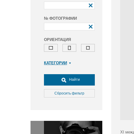
№ ФОТОГРАФИИ
ОРИЕНТАЦИЯ
КАТЕГОРИИ
Армия и ВПК
Досуг, туризм и отдых
Найти
Культура
Медицина
Сбросить фильтр
Наука
Образование
Общество
Окружающая среда
Политика
XI меж