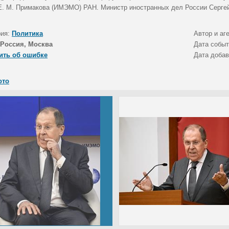
Е. М. Примакова (ИМЭМО) РАН. Министр иностранных дел России Серге
рия:
Политика
Автор и аг
Россия, Москва
Дата собы
ить об ошибке
Дата доба
ото