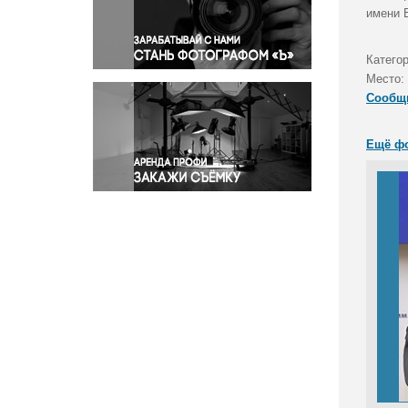
Правосудие
имени 
Происшествия и конфликты
Религия
Катего
Место:
Светская жизнь
Сообщ
Спорт
Экология
Ещё ф
Экономика и бизнес