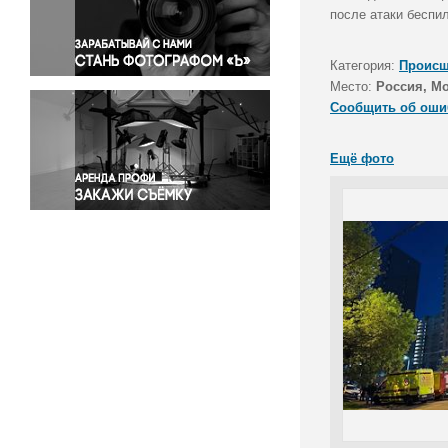
Правосудие
после атаки беспи
Происшествия и конфликты
Религия
Категория:
Происш
Место:
Россия, Мо
Светская жизнь
Сообщить об оши
Спорт
Экология
Ещё фото
Экономика и бизнес