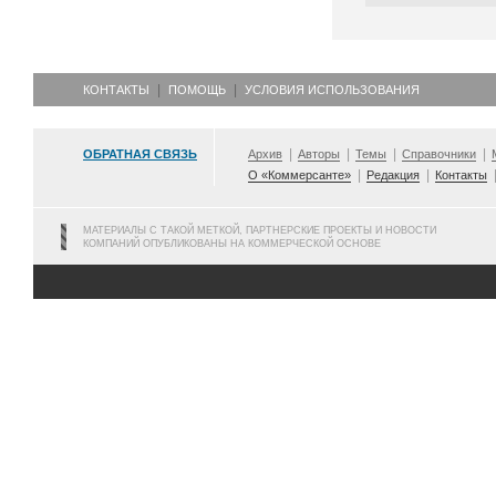
КОНТАКТЫ
ПОМОЩЬ
УСЛОВИЯ ИСПОЛЬЗОВАНИЯ
ОБРАТНАЯ СВЯЗЬ
Архив
Авторы
Темы
Справочники
О «Коммерсанте»
Редакция
Контакты
МАТЕРИАЛЫ С ТАКОЙ МЕТКОЙ, ПАРТНЕРСКИЕ ПРОЕКТЫ И НОВОСТИ
КОМПАНИЙ ОПУБЛИКОВАНЫ НА КОММЕРЧЕСКОЙ ОСНОВЕ