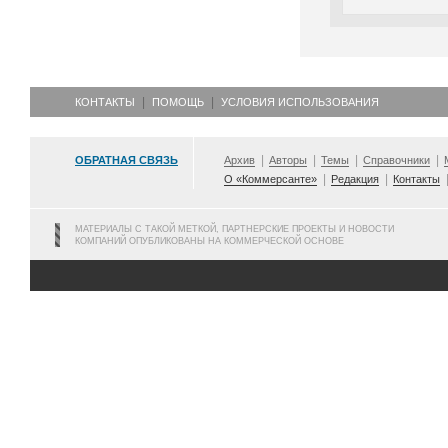
КОНТАКТЫ
ПОМОЩЬ
УСЛОВИЯ ИСПОЛЬЗОВАНИЯ
ОБРАТНАЯ СВЯЗЬ
Архив
Авторы
Темы
Справочники
О «Коммерсанте»
Редакция
Контакты
МАТЕРИАЛЫ С ТАКОЙ МЕТКОЙ, ПАРТНЕРСКИЕ ПРОЕКТЫ И НОВОСТИ
КОМПАНИЙ ОПУБЛИКОВАНЫ НА КОММЕРЧЕСКОЙ ОСНОВЕ