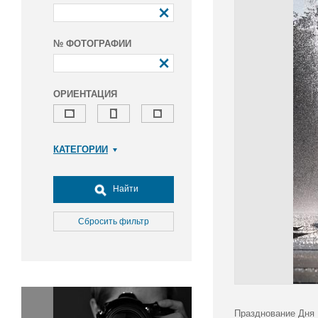
№ ФОТОГРАФИИ
ОРИЕНТАЦИЯ
КАТЕГОРИИ
Армия и ВПК
Досуг, туризм и отдых
Найти
Культура
Медицина
Сбросить фильтр
Наука
Образование
Общество
Окружающая среда
Политика
Празднование Дня 