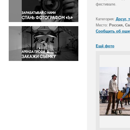
Правосудие
фестивале.
Происшествия и конфликты
Религия
Категория:
Досуг, 
Место:
Россия, Са
Светская жизнь
Сообщить об оши
Спорт
Экология
Ещё фото
Экономика и бизнес