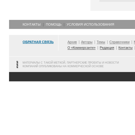
КОНТАКТЫ
ПОМОЩЬ
УСЛОВИЯ ИСПОЛЬЗОВАНИЯ
ОБРАТНАЯ СВЯЗЬ
Архив
Авторы
Темы
Справочники
О «Коммерсанте»
Редакция
Контакты
МАТЕРИАЛЫ С ТАКОЙ МЕТКОЙ, ПАРТНЕРСКИЕ ПРОЕКТЫ И НОВОСТИ
КОМПАНИЙ ОПУБЛИКОВАНЫ НА КОММЕРЧЕСКОЙ ОСНОВЕ