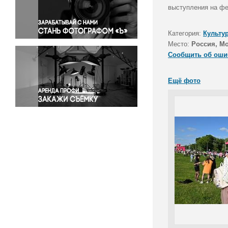
Правосудие
выступления на фе
Происшествия и конфликты
Религия
Категория:
Культу
Место:
Россия, М
Светская жизнь
Сообщить об оши
Спорт
Экология
Ещё фото
Экономика и бизнес