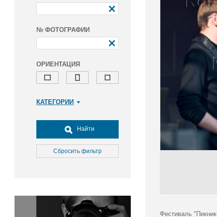
№ ФОТОГРАФИИ
ОРИЕНТАЦИЯ
КАТЕГОРИИ
Армия и ВПК
Досуг, туризм и отдых
Найти
Культура
Медицина
Сбросить фильтр
Наука
Образование
Общество
Окружающая среда
Политика
Фестиваль "Пикник