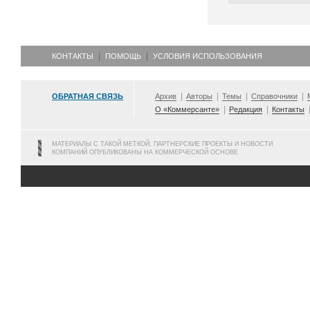
КОНТАКТЫ
ПОМОЩЬ
УСЛОВИЯ ИСПОЛЬЗОВАНИЯ
ОБРАТНАЯ СВЯЗЬ
Архив
Авторы
Темы
Справочники
О «Коммерсанте»
Редакция
Контакты
МАТЕРИАЛЫ С ТАКОЙ МЕТКОЙ, ПАРТНЕРСКИЕ ПРОЕКТЫ И НОВОСТИ
КОМПАНИЙ ОПУБЛИКОВАНЫ НА КОММЕРЧЕСКОЙ ОСНОВЕ