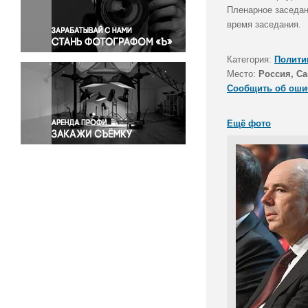
Правосудие
Пленарное заседан
время заседания.
Происшествия и конфликты
Религия
Категория:
Полити
Светская жизнь
Место:
Россия, Са
Спорт
Сообщить об оши
Экология
Экономика и бизнес
Ещё фото