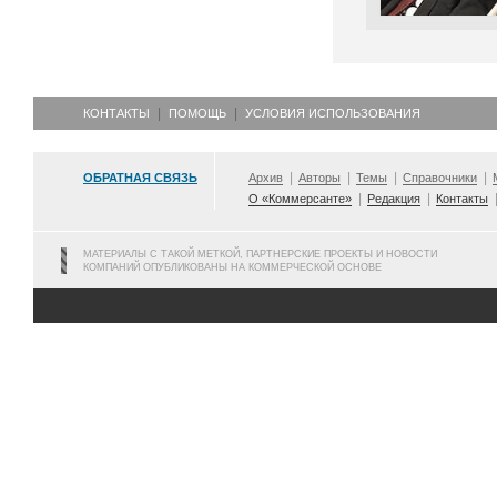
КОНТАКТЫ
ПОМОЩЬ
УСЛОВИЯ ИСПОЛЬЗОВАНИЯ
ОБРАТНАЯ СВЯЗЬ
Архив
Авторы
Темы
Справочники
О «Коммерсанте»
Редакция
Контакты
МАТЕРИАЛЫ С ТАКОЙ МЕТКОЙ, ПАРТНЕРСКИЕ ПРОЕКТЫ И НОВОСТИ
КОМПАНИЙ ОПУБЛИКОВАНЫ НА КОММЕРЧЕСКОЙ ОСНОВЕ