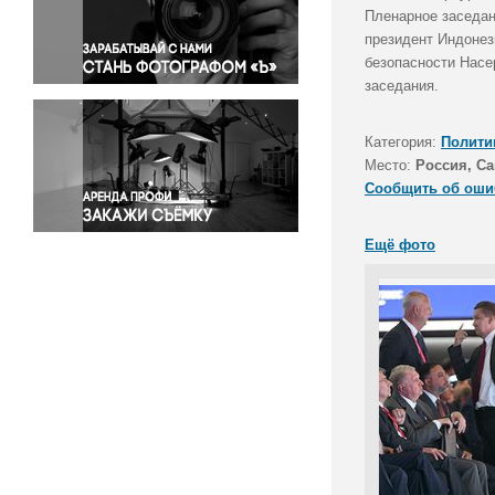
Правосудие
Пленарное заседан
президент Индонез
Происшествия и конфликты
безопасности Нас
Религия
заседания.
Светская жизнь
Спорт
Категория:
Полити
Экология
Место:
Россия, Са
Экономика и бизнес
Сообщить об оши
Ещё фото