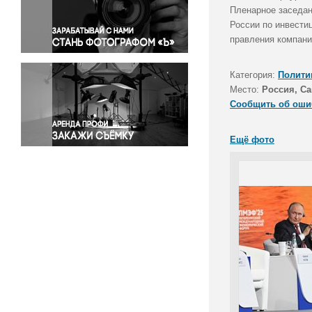
Правосудие
Пленарное заседан
России по инвести
Происшествия и конфликты
правления компани
Религия
Светская жизнь
Категория:
Полити
Спорт
Место:
Россия, Са
Экология
Сообщить об оши
Экономика и бизнес
Ещё фото