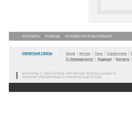
КОНТАКТЫ
ПОМОЩЬ
УСЛОВИЯ ИСПОЛЬЗОВАНИЯ
ОБРАТНАЯ СВЯЗЬ
Архив
Авторы
Темы
Справочники
О «Коммерсанте»
Редакция
Контакты
МАТЕРИАЛЫ С ТАКОЙ МЕТКОЙ, ПАРТНЕРСКИЕ ПРОЕКТЫ И НОВОСТИ
КОМПАНИЙ ОПУБЛИКОВАНЫ НА КОММЕРЧЕСКОЙ ОСНОВЕ